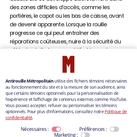
des zones difficiles d’accès, comme les
portières, le capot ou les bas de caisse, avant
de devenir apparente. Lorsque la rouille
progresse ce qui peut entraîner des
réparations coûteuses, nuire à la sécurité du
véhicule et diminuer considérablement sa
valeur de revente.
Pour contrer ces effets, le
traitement antirouille
complet annuel demeure l’une des solutions
les plus efficaces. Il agit comme une barrière
protectrice contre l’humidité et les
contaminants, tout en ralentissant la
progression de la rouille déjà présente. Dans
un climat aussi exigeant que celui du Québec,
il est recommandé de renouveler ce