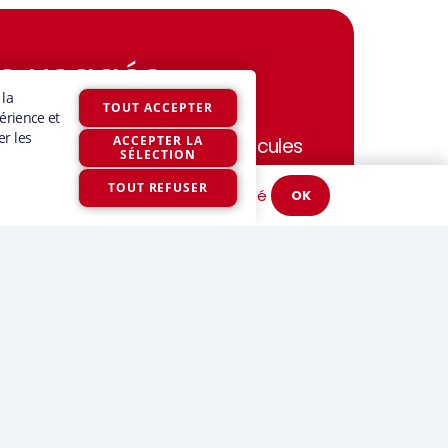
es usagés
 gratuite offerte pour les véhicules
ibles est conçue pour protéger
 utilisation.
Politique de confidentialité
OK
nt contre les effets de la
pplique aux véhicules récents qui
ns critères d’admissibilité,
 kilométrage et l’utilisation. Une
naire est requise pour être
rantie.
otection durable pour les zones
ion que certaines exigences soient