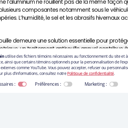
l’aluminium ne rouillent pas de la même façon que 
 plusieurs composantes notamment sous le véhicule
éries. L’humidité, le sel et les abrasifs hivernaux 
ouille demeure une solution essentielle pour protége
ctrique, un traitement antirouille annuel contribue 
e et à préserver sa valeur.
tre expérience. En continuant à utiliser ce site, vous acceptez leur