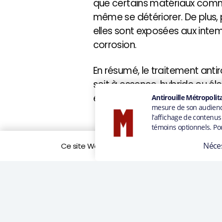
que certains matériaux comme 
même se détériorer. De plus,
elles sont exposées aux intemp
corrosion.
En résumé, le traitement antir
soit à essence, hybride ou éle
éviter des réparation coûteus
Ce site Web utilise des cookies pour améliorer vo
LIRE L’ARTICLE